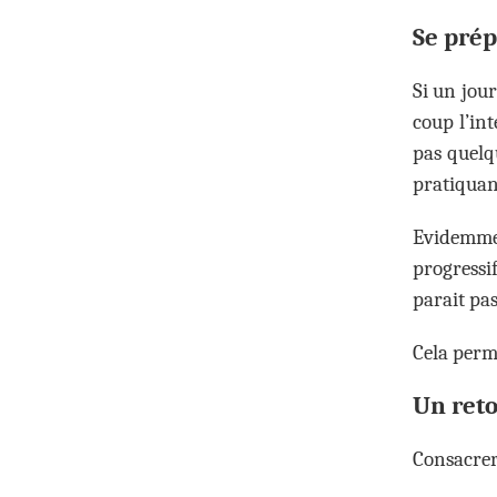
Se prép
Si un jour
coup l’in
pas quelq
pratiquan
Evidemmen
progressi
parait pas
Cela perme
Un reto
Consacrer